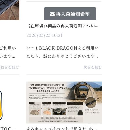
【在庫切れ商品の再入荷通知につい
て】
2026/05/25 10:21
をご利用い
いつもBLACK DRAGONをご利用い
います。
ただき、誠にありがとうございます。
ご好評に
一部の商品につきまして、現在在庫切
続きを読む
続きを読む
本05」
れとなっております。再入荷時にすぐ
:00より販
通知を受け取りたい場合は、商品ペー
━━━━
ジ内の「メール登録」よりメールア...
TOCK
あるキャンプイベントで起きた“小さな