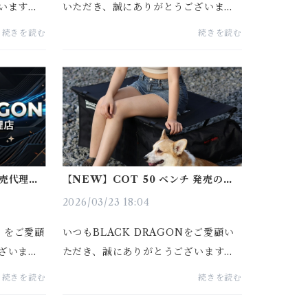
います。
いただき、誠にありがとうございま
ト内部の
す。下記商品の予約販売を開始いたし
続きを読む
続きを読む
、ベッド
ます。■ 予約開始日時2026年4月3日
すい」と
0:00（JST）■ 発送予定2026年4月17
まし...
日頃より順次発送（予約開始より約2週
間...
売代理店
【NEW】COT 50 ベンチ 発売のお
について
知らせ
2026/03/23 18:04
N をご愛顧
いつもBLACK DRAGONをご愛顧い
ざいま
ただき、誠にありがとうございます。
ジア各国
この度、新商品 「COT 50 ベンチ」
続きを読む
続きを読む
商品を手
を発売いたします。🎉 初回発売記念1