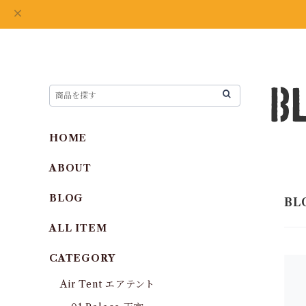
HOME
ABOUT
BLOG
ALL ITEM
CATEGORY
Air Tent エアテント