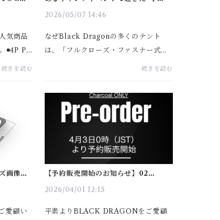
出来事”が、Black Dragonを変えま
した。
2026/05/07 14:46
人気商品
なぜBlack Dragonの多くのテント
️4P PR
は、「フルクローズ・ファスナー式グ
50 PRO
ラウンドシート」にこだわるのでしょ
続きを読む
続きを読む
Star 地毯
うか。お客様とのコミュニケーション
p Pole
を大切にしているBlack Dragonは、
数年前に100名以上のユーザー様が参...
ズ画像の
【予約販売開始のお知らせ】02
Harmony & 03 Star
2026/04/01 12:15
をご愛顧い
平素よりBLACK DRAGONをご愛顧