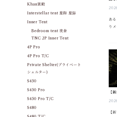
Khan宮殿
202
Interstellar tent 星際 星际
ある
Inner Tent
りメ
Bedroom tent 夜舍
よく
TNC 2P Inner Tent
と湿
4P Pro
着後
ャン
4P Pro T/C
Private Shelter(プライベート
シェルター)
S450
S450 Pro
【新
のお
S450 Pro T/C
MA
2026
S480
【新
S480 T/C