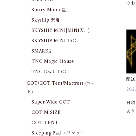
のお
Starry Moon 星月
ON
Skyship 天舟
台 
しま
SKYSHIP MINI[MINI天舟]
早割
SKYSHIP MINI T/C
す。..
SMARK2
TNC Magic House
TNC E350 T/C
配送
COT/COT Tent/Mattress (コッ
のお
2026
ト)
Super Wide COT
日頃
あり
COT M SIZE
つい
COT TENT
めま
Sleeping Pad エアマット