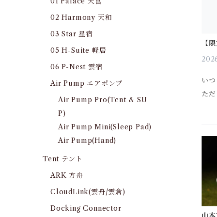
01 Palace 天宫
02 Harmony 天和
03 Star 星宿
【限
トモ
05 H-Suite 軽居
開始
2026
06 P-Nest 雲宿
いつ
Air Pump エアポンプ
ただ
Air Pump Pro(Tent & SU
この
P)
いた
Air Pump Mini(Sleep Pad)
RO
Air Pump(Hand)
地）
Tent テント
売...
ARK 方舟
CloudLink(雲舟/雲倉)
Docking Connector
山本