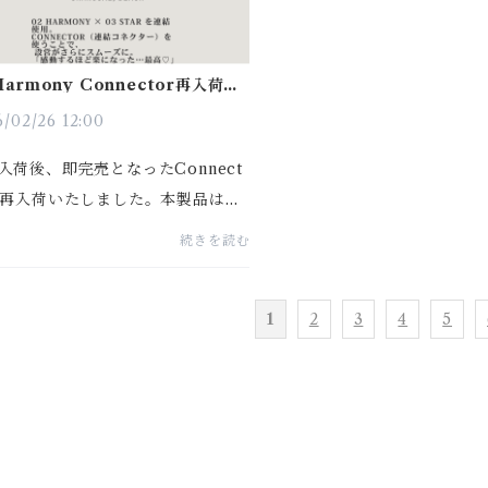
Harmony Connector再入荷の
らせ
/02/26 12:00
入荷後、即完売となったConnect
が再入荷いたしました。本製品は当
02 Harmony × 02 Harmony
続きを読む
結したい」というお客様のご要望
開発された商品です。しかし実際
1
2
3
4
5
02 Harmony × 03 Harmony
..