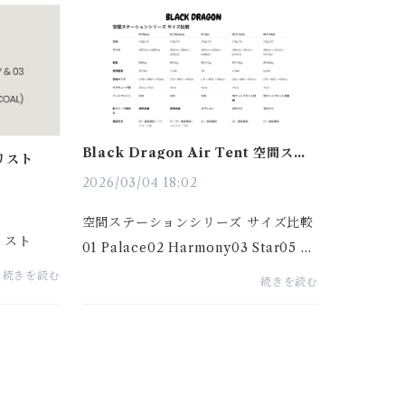
に立ち寄
0%OFFキャンペーン開催中📅 3月23
心な...
日〜3月29日まで■ COT 50の特徴C
OT 50の...
Black Dragon Air Tent 空間ステ
品リスト
ーションシリーズ サイズ比較
2026/03/04 18:02
空間ステーションシリーズ サイズ比較
リスト
01 Palace02 Harmony03 Star05 H
-Suite06 P-Nest生地210g T/C210g
続きを読む
続きを読む
T/C210g T/C210g T/C210g T/Cサ
イズD475cm / H285cm380×300cm
/ H255cm380×220cm / H200cm24
0×161cm / H131...