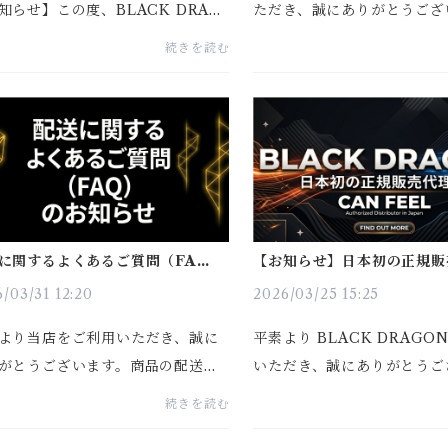
知らせ】この度、BLACK DRAG
ただき、誠にありがとうござ
より新作焚き火台「山本20 焚き火
これまでお客様より、「テン
続きを読む
MAUNA LOA」 を正式に発売いた
サイズが分かる情報があれば
す。発売を記念して、期間限定の
などのレイアウトを検討しや
キャンペーンを実施いたしま
のご要望を多数いただいており
.
に関するよくあるご質問（FAQ）
【お知らせ】日本初の正規販
知らせ
「CAN FEEL」との提携
/03/31 12:20
2026/03/25 15:25
より当店をご利用いただき、誠に
平素より BLACK DRAGO
がとうございます。商品の配送に
いただき、誠にありがとうご
て、多く寄せられるご質問をまと
す。これまで、日本国内やア
続きを読む
した。ご注文前に必ずご確認いた
の多くのお客様より「実際に