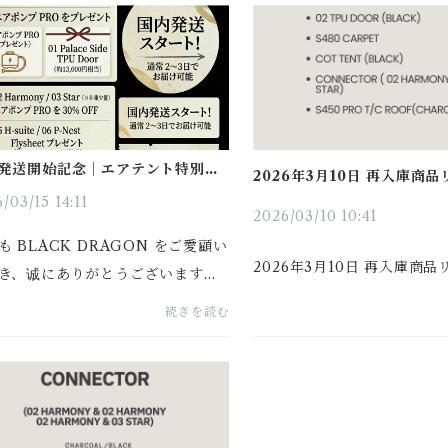
ますようお願い申し上げます。1.
に取って見たい」「旅行の際
内発送」と記載のある商...
れる店舗はないか」といった熱
発送開始記念｜エアテント特別キ
2026年3月10日 再入庫商
ペーン
/03/15 14:11
2026/03/10 10:41
も BLACK DRAGON をご愛顧い
2026年3月10日 再入庫商品
き、诚にありがとうございます。
スピーディーに商品をお届けでき
続きを読む
う、このたびサプライチェーンの
を進めてまいりました。⚠️ 「国内
」について商品名やページ内...