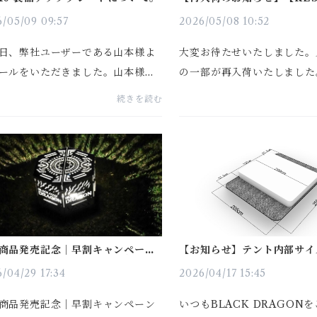
INFORMATION】
6/05/09 09:57
2026/05/08 10:52
日、弊社ユーザーである山本様よ
大変お待たせいたしました。
ールをいただきました。山本様が
の一部が再入荷いたしました。◾
行かれるキャンプ場は、夜になる
O T/C◾️CONNECTOR（S4
続きを読む
気が非常に多く、キャンプ場へ到
& 4P PRO）◾️03 Star◾️03 
、蚊取り線香ホルダーを含めたキ
◾️S450 PRO Vestibule◾️Tar
プギアを早めに設営され...
◾️COT Tent Flysheet ...
商品発売記念｜早割キャンペーン
【お知らせ】テント内部サイ
知らせ】 「山本20 焚き火台
アップデートについて
UNA LOA」
/04/29 17:34
2026/04/17 15:45
商品発売記念｜早割キャンペーン
いつもBLACK DRAGON