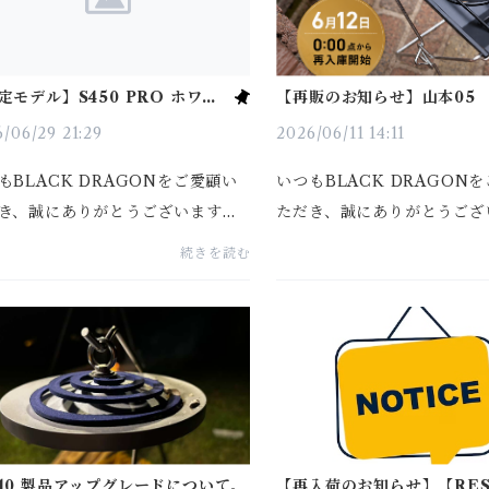
定モデル】S450 PRO ホワイ
【再販のお知らせ】山本05
デル（ポリエステル生地）販売
のお知らせ
/06/29 21:29
2026/06/11 14:11
もBLACK DRAGONをご愛顧い
いつもBLACK DRAGON
き、誠にありがとうございます。
ただき、誠にありがとうござ
たび、多くのお客様からご要望を
大変お待たせいたしました。
続きを読む
だいていた【限定モデル】S450 P
つき完売しておりました「山
 ホワイトモデル（ポリエステル生
が、2026年6月12日（金）0
の販売を開始いたします。■ 販
売再開いたします。━━━━
━━━━━━■ 山...
10 製品アップグレードについて。
【再入荷のお知らせ】【RES