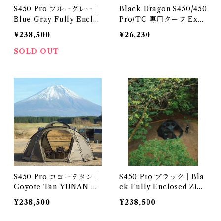
S450 Pro ブルーグレー｜
Black Dragon S450/450
Blue Gray Fully Enclos
Pro/TC 専用タープ Excl
ed Zippered Footprint
usive Tarp
¥238,500
¥26,230
全周ファスナー22240400
09
SOLD OUT
S450 Pro コヨーテタン｜
S450 Pro ブラック｜Bla
Coyote Tan YUNAN Po
ck Fully Enclosed Zipp
le Fully Enclosed Zipp
ered Footprint 全周ファ
¥238,500
¥238,500
ered Footprint 全周ファ
スナー 2224040011
スナー 2224040014