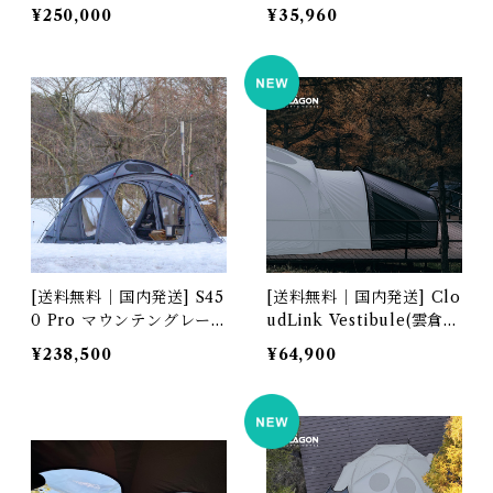
デル（ポリエステル生地）
er Tent
¥250,000
¥35,960
[送料無料｜国内発送] S45
[送料無料｜国内発送] Clo
0 Pro マウンテングレー
udLink Vestibule(雲倉) f
｜Mountain Gray YUN
or Black Dragon S450,
¥238,500
¥64,900
AN Pole Fully Enclose
S450 Pro, S450 PRO T/
d Zippered Footprint 全
C, S480, S480 T/C
周ファスナー 222404000
8