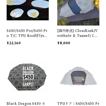
S450/S450 Pro/S450 Pr
[国内発送] CloudLink(V
o T/C TPU Roof(Flyshe
estibule & Tunnel) Con
et)
nector for Black Drago
¥22,160
¥8,000
n S450/S450 PRO/S450
PRO T/C
Black Dragon S450 カ
TPUドア｜S450/S450 Pr