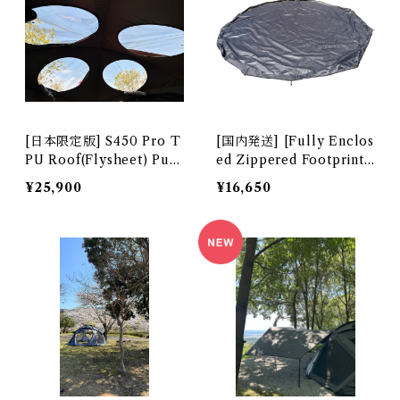
[日本限定版] S450 Pro T
[国内発送] [Fully Enclos
PU Roof(Flysheet) Pur
ed Zippered Footprint]
ple 2224040007-01
フットプリント｜S450/S4
¥25,900
¥16,650
50 Pro/S450 Pro T/C用
オプション 全周ファスナ
ー 2224040006-01