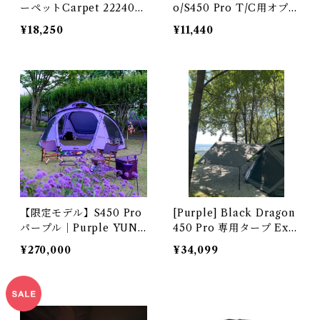
ーペットCarpet 222404
o/S450 Pro T/C用オプシ
0006-06
ョン
¥18,250
¥11,440
【限定モデル】S450 Pro
[Purple] Black Dragon
パープル｜Purple YUNA
450 Pro 専用タープ Excl
N Pole Fully Enclosed
usive Tarp 2224040007
¥270,000
¥34,099
Zippered Footprint 全周
-07
ファスナー 2224040013