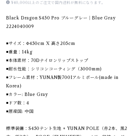
¥40,000以上のご注文で国内送料が無料になります。
Black Dragon S450 Pro ブルーグレー｜Blue Gray
2224040009
◾️サイズ：Φ450cm X 高さ205cm
◾️重量：14kg
◾️本体素材：70Dナイロンリップストップ
◾️耐水性能：シリコンコーティング（3000mm)
◾️フレーム素材：YUNAN製7001アルミポール(made in
Korea)
◾️カラー: Blue Gray
◾️ドア数：4
◾️原産国: 中国
標準装備：S450テント生地 + YUNAN POLE（赤2本、黒2