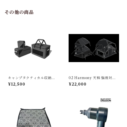
その他の商品
キャンプタクティカル収納バ
02 Harmony 天和 強雨対応
ッグ 大・中・小サイズセット
フライシート(Heavy Rain Pr
¥12,500
¥22,000
— すべての収納ニーズに対
otection Flysheet)
応！Camping Tactical Stora
ge Bag Set — L/M/S Sizes
for Every Storage Need!