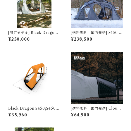
[限定モデル] Black Dragon
[送料無料｜国内発送] S450 P
S450 PRO ホワイトモデル
ro マウンテングレー｜Mount
¥250,000
¥238,500
（ポリエステル生地）
ain Gray YUNAN Pole Full
y Enclosed Zippered Footp
rint 全周ファスナー 2224040
008
Black Dragon S450/S450 P
[送料無料｜国内発送] CloudL
ro/S450 Pro T/C Inner Te
ink Vestibule(雲倉) for Blac
¥35,960
¥64,900
nt
k Dragon S450, S450 Pro,
S450 PRO T/C, S480, S480
T/C