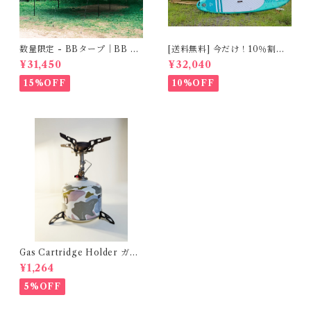
数量限定 - BBタープ｜BB Ta
[送料無料] 今だけ！10％割引
rp
実施中！TNCプライベートシ
¥31,450
¥32,040
ェルター（Private Shelter）
簡易更衣＆トイレテント（Co
15%OFF
10%OFF
mpact Changing & Toilet T
ent）
Gas Cartridge Holder ガス
カートリッジホルダー [For 2
¥1,264
30g gas ONLY] 7531225175
5%OFF