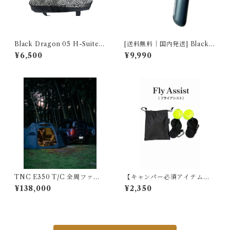
Black Dragon 05 H-Suite
[送料無料｜国内発送] Black
Carpet カーペットCarpet 22
Dragon 電動エアポンプ Mini
¥6,500
¥9,990
2404461023-05
(Electric Air Pump Mini) 2
22404520031-02
TNC E350 T/C 全周ファス
【キャンパー必須アイテム】
ナー Fully Enclosed Zipper
BLACK DRAGON FLY ASS
¥138,000
¥2,350
ed Footprint
IST フライアシスト 2224044
6107