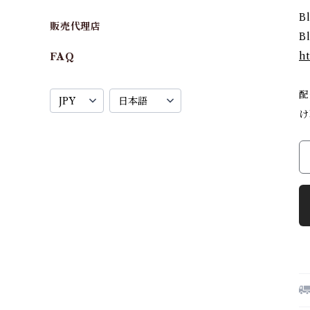
B
販売代理店
B
ht
FAQ
配
け