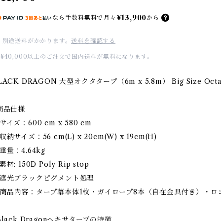
¥13,900
なら
手数料無料で
月々
から
別途送料がかかります。
送料を確認する
¥40,000以上のご注文で国内送料が無料になります。
LACK DRAGON 大型オクタタープ（6m x 5.8m） Big Size Octag
️商品仕様
サイズ：600 cm x 580 cm
収納サイズ：56 cm(L) x 20cm(W) x 19cm(H)
重量：4.64kg
素材: 150D Poly Rip stop
遮光ブラックピグメント処理
商品内容：タープ幕本体1枚・ガイロープ8本（自在金具付き）・ロゴ
️Black Dragonヘキサタープの特徴