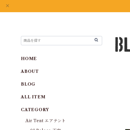
HOME
ABOUT
BLOG
ALL ITEM
CATEGORY
Air Tent エアテント