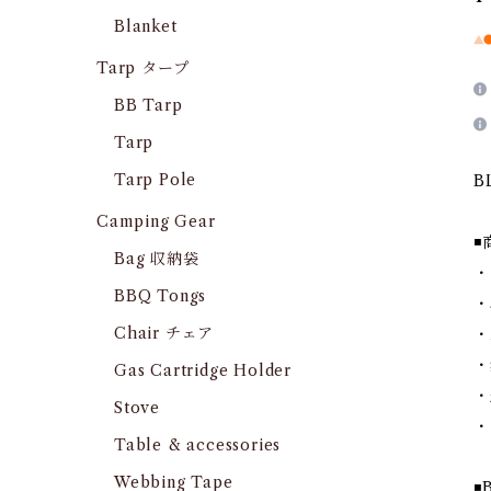
Blanket
Tarp タープ
BB Tarp
Tarp
Tarp Pole
B
Camping Gear
◾
Bag 収納袋
・
BBQ Tongs
・
Chair チェア
・
・
Gas Cartridge Holder
・
Stove
・
Table & accessories
Webbing Tape
◾