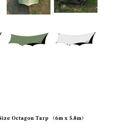
e Octagon Tarp （6m x 5.8m）