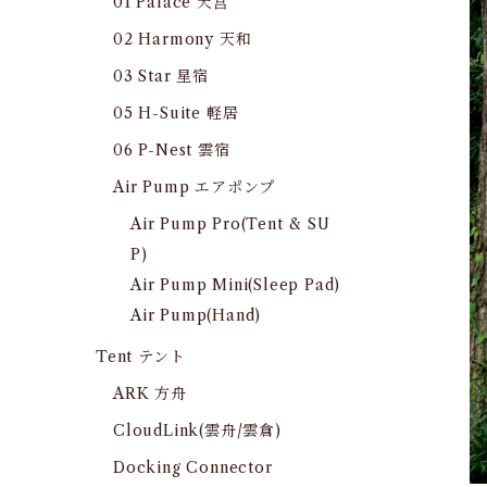
01 Palace 天宫
02 Harmony 天和
03 Star 星宿
05 H-Suite 軽居
06 P-Nest 雲宿
Air Pump エアポンプ
Air Pump Pro(Tent & SU
P)
Air Pump Mini(Sleep Pad)
Air Pump(Hand)
Tent テント
ARK 方舟
CloudLink(雲舟/雲倉)
Docking Connector