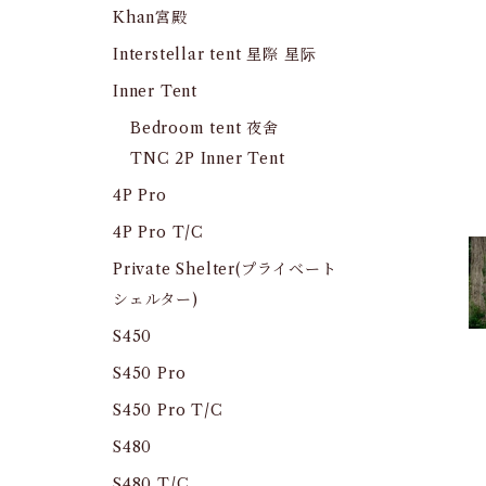
Khan宮殿
Interstellar tent 星際 星际
Inner Tent
Bedroom tent 夜舍
TNC 2P Inner Tent
4P Pro
4P Pro T/C
Private Shelter(プライベート
シェルター)
S450
S450 Pro
S450 Pro T/C
S480
S480 T/C