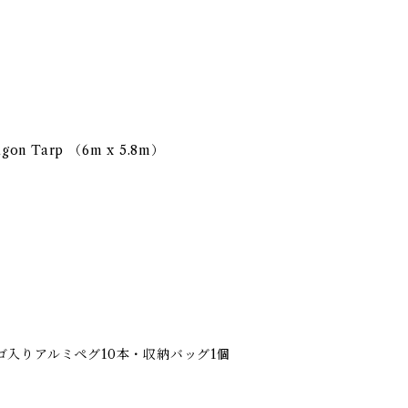
on Tarp （6m x 5.8m）
入りアルミペグ10本・収納バッグ1個