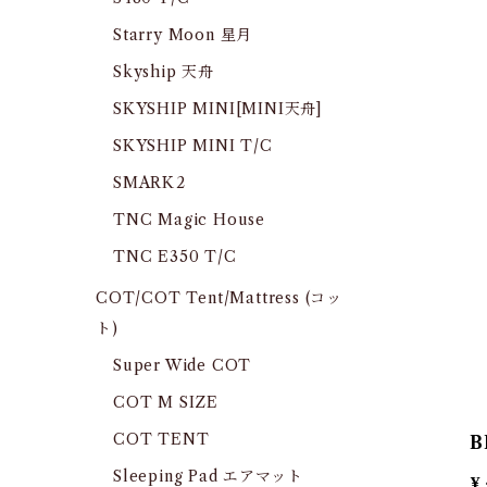
Starry Moon 星月
Skyship 天舟
SKYSHIP MINI[MINI天舟]
SKYSHIP MINI T/C
SMARK2
TNC Magic House
TNC E350 T/C
COT/COT Tent/Mattress (コッ
ト)
Super Wide COT
COT M SIZE
COT TENT
B
Sleeping Pad エアマット
¥