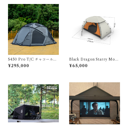
S450 Pro T/C チャコール｜
Black Dragon Starry Moon
Charcoal [YUNAN pole] 全
星月
¥295,000
¥65,000
周ファスナー Fully Enclosed
Zippered Footprint 222404
0005