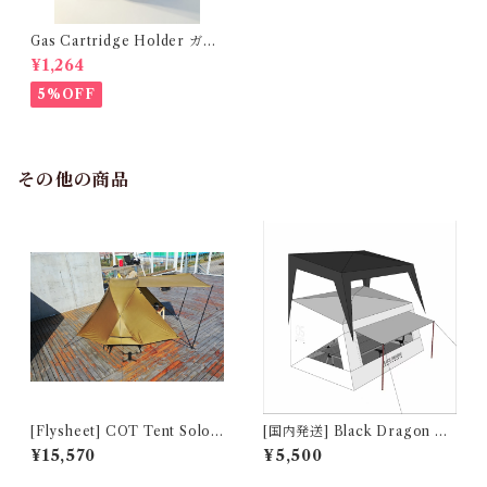
Gas Cartridge Holder ガス
カートリッジホルダー [For 2
¥1,264
30g gas ONLY] 7531225175
5%OFF
その他の商品
[Flysheet] COT Tent Solo
[国内発送] Black Dragon 05
FLY (テントの外張り)
H-Suite 強雨対応フライシー
¥15,570
¥5,500
ト(Heavy Rain Protection F
lysheet) 222404461023-07