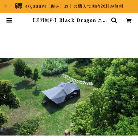
40,000円（税込）以上の購入で国内送料が無料
【送料無料】Black Dragon エア
テント 02 Harmony 天和 エアテ
ント （Inflatable Tent / Air T
ent） | Black Dragon Japan