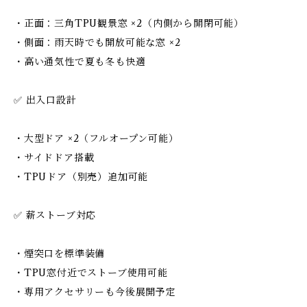
・正面：三角TPU観景窓 ×2（内側から開閉可能）
・側面：雨天時でも開放可能な窓 ×2
・高い通気性で夏も冬も快適
✅ 出入口設計
・大型ドア ×2（フルオープン可能）
・サイドドア搭載
・TPUドア（別売）追加可能
✅ 薪ストーブ対応
・煙突口を標準装備
・TPU窓付近でストーブ使用可能
・専用アクセサリーも今後展開予定