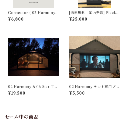
Connector ( 02 Harmony
[送料無料｜国内発送] Black
& 02 Harmony, 02 Harmon
Dragon 電動エアポンプ Pro
¥6,800
¥25,000
y & 03 Star)
（最高気圧は22PSIまで到達
可能です。）Electric Air Pu
mp Pro (Tent & SUP。 222
404520031-01
02 Harmony & 03 Star TP
02 Harmony テント専用プロ
U door
ジェクタースクリーン Projec
¥19,500
¥5,500
tion Screen for 02 Harmon
y Tent 222404461002-1
セール中の商品