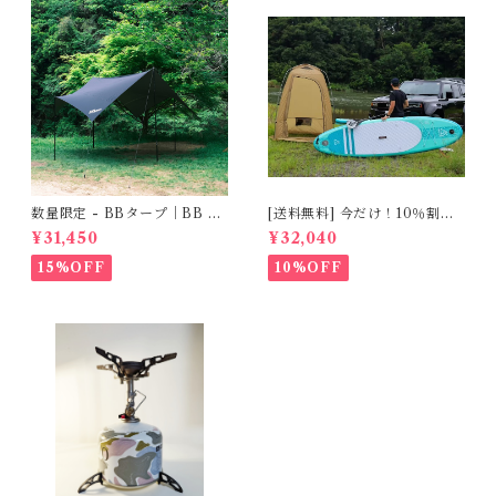
数量限定 - BBタープ｜BB Ta
[送料無料] 今だけ！10％割引
rp
実施中！TNCプライベートシ
¥31,450
¥32,040
ェルター（Private Shelter）
簡易更衣＆トイレテント（Co
15%OFF
10%OFF
mpact Changing & Toilet T
ent）