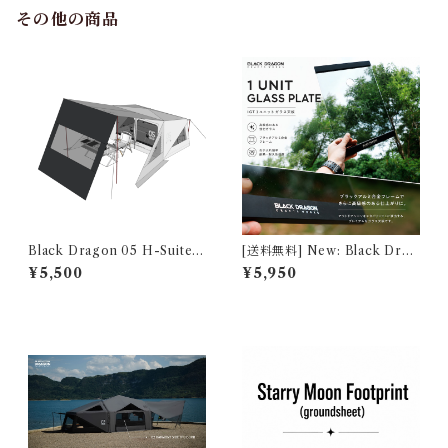
その他の商品
Black Dragon 05 H-Suite T
[送料無料] New: Black Drag
PU Tarp
on IGT 1ユニット ガラス天板
¥5,500
¥5,950
【1 UNIT GLASS PLATE】
D12036FG7D0