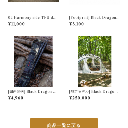
02 Harmony side TPU doo
[Footprint] Black Dragon S
r
tarry Moon 星月 Groundsh
¥11,000
¥3,100
eet 222404451101
[国内発送] Black Dragon Ta
[限定モデル] Black Dragon
rp Pole Bag タープポールバ
S450 PRO ホワイトモデル
¥4,960
¥250,000
ッグ
（ポリエステル生地）
商品一覧に戻る