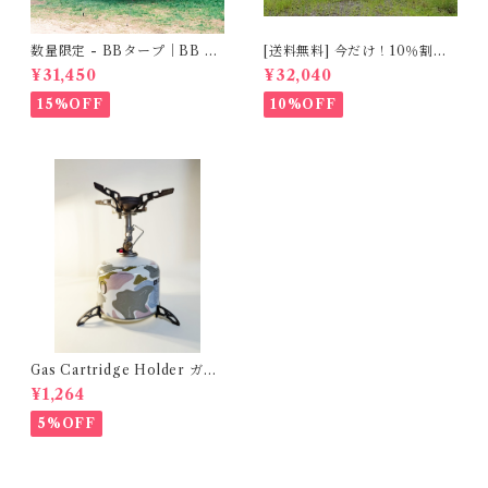
数量限定 - BBタープ｜BB Ta
[送料無料] 今だけ！10％割引
rp
実施中！TNCプライベートシ
¥31,450
¥32,040
ェルター（Private Shelter）
簡易更衣＆トイレテント（Co
15%OFF
10%OFF
mpact Changing & Toilet T
ent）
Gas Cartridge Holder ガス
カートリッジホルダー [For 2
¥1,264
30g gas ONLY] 7531225175
5%OFF