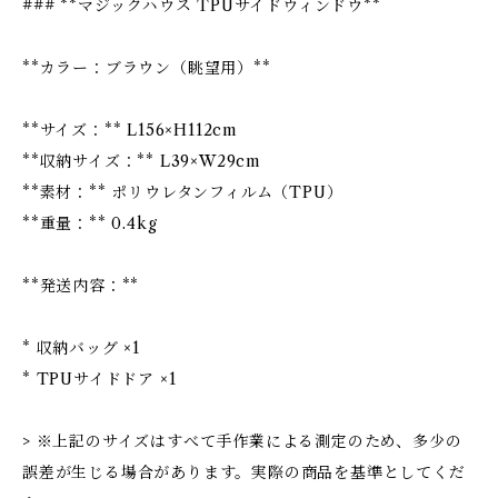
### **マジックハウス TPUサイドウィンドウ**
**カラー：ブラウン（眺望用）**
**サイズ：** L156×H112cm
**収納サイズ：** L39×W29cm
**素材：** ポリウレタンフィルム（TPU）
**重量：** 0.4kg
**発送内容：**
* 収納バッグ ×1
* TPUサイドドア ×1
> ※上記のサイズはすべて手作業による測定のため、多少の
誤差が生じる場合があります。実際の商品を基準としてくだ