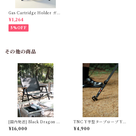
Gas Cartridge Holder ガス
カートリッジホルダー [For 2
¥1,264
30g gas ONLY] 7531225175
5%OFF
その他の商品
[国内発送] Black Dragon Ke
TNC Y字型タープロープ Y-s
rmit Chair カーミットチェア
haped tarp rope
¥16,000
¥4,900