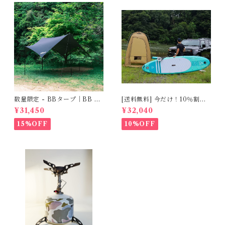
数量限定 - BBタープ｜BB Ta
[送料無料] 今だけ！10％割引
rp
実施中！TNCプライベートシ
¥31,450
¥32,040
ェルター（Private Shelter）
簡易更衣＆トイレテント（Co
15%OFF
10%OFF
mpact Changing & Toilet T
ent）