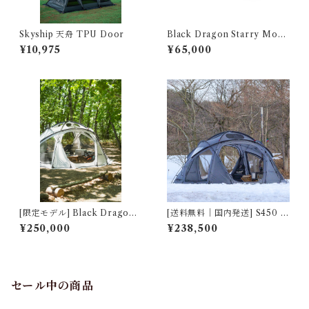
Skyship 天舟 TPU Door
Black Dragon Starry Moon
星月
¥10,975
¥65,000
[限定モデル] Black Dragon
[送料無料｜国内発送] S450 P
S450 PRO ホワイトモデル
ro マウンテングレー｜Mount
¥250,000
¥238,500
（ポリエステル生地）
ain Gray YUNAN Pole Full
y Enclosed Zippered Footp
rint 全周ファスナー 2224040
008
セール中の商品