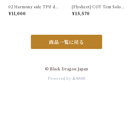
02 Harmony side TPU doo
[Flysheet] COT Tent Solo
r
FLY (テントの外張り)
¥11,000
¥15,570
商品一覧に戻る
© Black Dragon Japan
Powered by