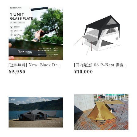
[送料無料] New: Black Drag
[国内発送] 06 P-Nest 雲宿
on IGT 1ユニット ガラス天板
強雨対応フライシート(Heavy
¥5,950
¥10,000
【1 UNIT GLASS PLATE】
Rain Protection Flysheet)
D12036FG7D0