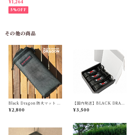
¥1,264
30g gas ONLY] 7531225175
5%OFF
その他の商品
Black Dragon 防火マット 薪
【国内発送】BLACK DRAG
ストーブ用 焚き火台シート 耐
ON 新作 ウェビングガイロー
¥2,800
¥3,500
熱スパッタシート チクチクし
プ 4本セット 22240418001-1
ない アウトドア用 22240418
3
002