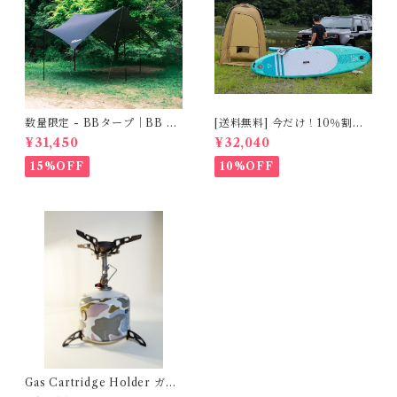
数量限定 - BBタープ｜BB Ta
[送料無料] 今だけ！10％割引
rp
実施中！TNCプライベートシ
¥31,450
¥32,040
ェルター（Private Shelter）
簡易更衣＆トイレテント（Co
15%OFF
10%OFF
mpact Changing & Toilet T
ent）
Gas Cartridge Holder ガス
カートリッジホルダー [For 2