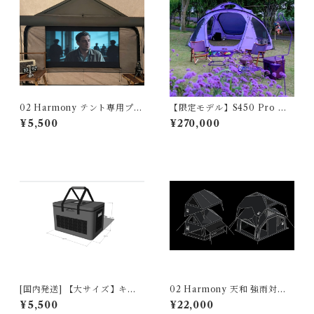
02 Harmony テント専用プロ
【限定モデル】S450 Pro パ
ジェクタースクリーン Projec
ープル｜Purple YUNAN Po
¥5,500
¥270,000
tion Screen for 02 Harmon
le Fully Enclosed Zippered
y Tent 222404461002-1
Footprint 全周ファスナー 22
24040013
[国内発送] 【大サイズ】キャ
02 Harmony 天和 強雨対応
ンプタクティカル収納バッグ
フライシート(Heavy Rain Pr
¥5,500
¥22,000
— 大容量でたっぷり収納！L s
otection Flysheet)