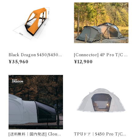
Black Dragon S450/S450 P
[Connector] 4P Pro T/C +
ro/S450 Pro T/C Inner Te
S450/S450 Pro Connector
¥35,960
¥12,900
nt
( option )
[送料無料｜国内発送] CloudL
TPUドア｜S450 Pro T/C用