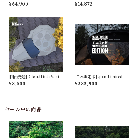
ink Vestibule(雲倉) for Blac
オプション BLACK 222404
¥64,900
¥14,872
k Dragon S450, S450 Pro,
0020-02
S450 PRO T/C, S480, S480
T/C
[国内発送] CloudLink(Vestib
[日本限定版Japan Limited Ed
ule & Tunnel) Connector f
ition] Black Dragon S450 P
¥8,000
¥383,500
or Black Dragon S450/S45
ro T/C BLACK 222404002
0 PRO/S450 PRO T/C
0
セール中の商品