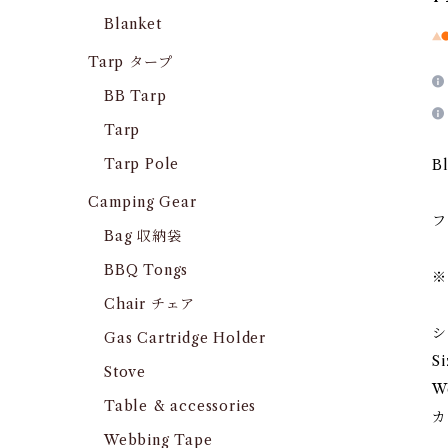
Blanket
Tarp タープ
BB Tarp
Tarp
Tarp Pole
B
Camping Gear
フ
Bag 収納袋
BBQ Tongs
※
Chair チェア
シ
Gas Cartridge Holder
Si
Stove
We
Table & accessories
カ
Webbing Tape