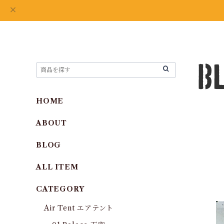
HOME
ABOUT
BLOG
ALL ITEM
CATEGORY
Air Tent エアテント