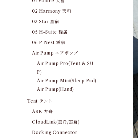
01 Palace 天宫
02 Harmony 天和
03 Star 星宿
05 H-Suite 軽居
06 P-Nest 雲宿
Air Pump エアポンプ
Air Pump Pro(Tent & SU
P)
Air Pump Mini(Sleep Pad)
Air Pump(Hand)
Tent テント
ARK 方舟
CloudLink(雲舟/雲倉)
Docking Connector