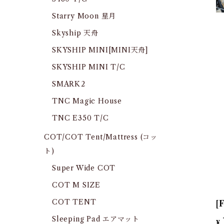
Starry Moon 星月
Skyship 天舟
SKYSHIP MINI[MINI天舟]
SKYSHIP MINI T/C
SMARK2
TNC Magic House
TNC E350 T/C
COT/COT Tent/Mattress (コッ
ト)
Super Wide COT
COT M SIZE
COT TENT
[
Sleeping Pad エアマット
¥