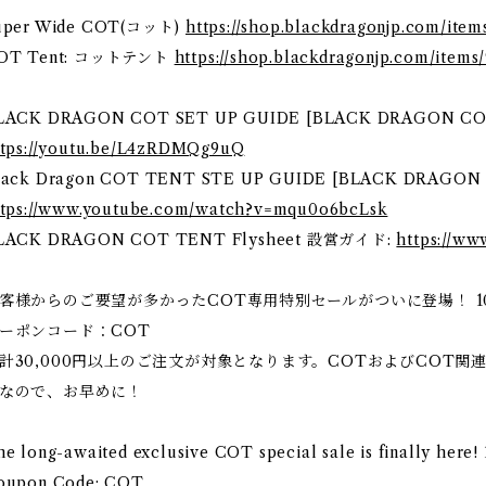
uper Wide COT(コット)
https://shop.blackdragonjp.com/ite
OT Tent: コットテント
https://shop.blackdragonjp.com/items
LACK DRAGON COT SET UP GUIDE [BLACK DRAGON C
ttps://youtu.be/L4zRDMQg9uQ
lack Dragon COT TENT STE UP GUIDE [BLACK DRAGO
ttps://www.youtube.com/watch?v=mqu0o6bcLsk
LACK DRAGON COT TENT Flysheet 設営ガイド:
https://w
客様からのご要望が多かったCOT専用特別セールがついに登場！ 10
ーポンコード：COT
計30,000円以上のご注文が対象となります。COTおよびCOT
なので、お早めに！
e long-awaited exclusive COT special sale is finally here
oupon Code: COT