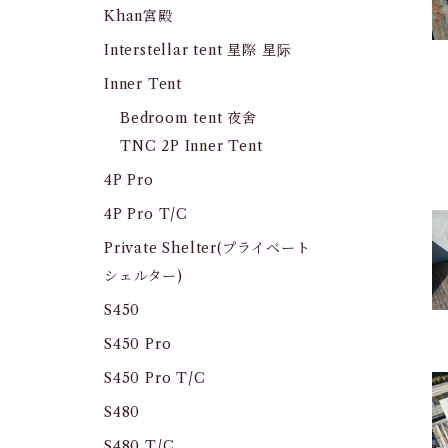
Khan宮殿
Interstellar tent 星際 星际
Inner Tent
Bedroom tent 夜舍
TNC 2P Inner Tent
4P Pro
4P Pro T/C
Private Shelter(プライベート
シェルター)
S450
S450 Pro
S450 Pro T/C
S480
S480 T/C