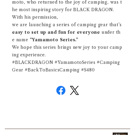
moto, who returned to the joy of camping, was t
he most inspiring story for BLACK DRAGON.
With his permission,
we are launching a series of camping gear that’s
easy to set up and fun for everyone
under th
e name
“Yamamoto Series.”
We hope this series brings new joy to your camp
ing experience.
#BLACKDRAGON #YamamotoSeries #Camping
Gear #BackToBasicsCamping #S480