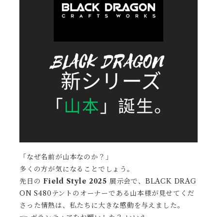
「なぜ名前が山本なのか？」
多くの方が気になることでしょう。
先日の
Field Style 2025
展示会で、BLACK DRAG
ON S480テントのオーナーである山本様が見せてくだ
さった情熱は、私たちに大きな感動を与えました。