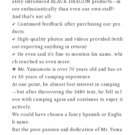
ately introduced BLACK DRAGON products—m
ore enthusiastically than even our own staff!
And that’s not all:
✔ Continued feedback after purchasing our pro
ducts
✔ High-quality photos and videos provided (with
out expecting anything in return)
✔ He even said it’s fine to mention his name, whi
ch touched us even more.
🌟 Mr. Yamamoto is over 70 years old and has ov
er 30 years of camping experience.
At one point, he almost lost interest in camping
—but after discovering the S480 tent, he fell in l
ove with camping again and continues to enjoy it
actively.
We could have chosen a fancy Spanish or Englis
h name.
But the pure passion and dedication of Mr. Yama