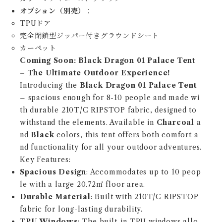
オプション（別売）
：
TPUドア
完全閉鎖型ジッパー付きグラウンドシート
カーペット
Coming Soon: Black Dragon 01 Palace Tent
– The Ultimate Outdoor Experience!
Introducing the
Black Dragon 01 Palace Tent
– spacious enough for 8-10 people and made wi
th durable 210T/C RIPSTOP fabric, designed to
withstand the elements. Available in
Charcoal
a
nd
Black
colors, this tent offers both comfort a
nd functionality for all your outdoor adventures.
Key Features:
Spacious Design
: Accommodates up to 10 peop
le with a large 20.72㎡ floor area.
Durable Material
: Built with 210T/C RIPSTOP
fabric for long-lasting durability.
TPU Windows
: The built-in TPU windows allo