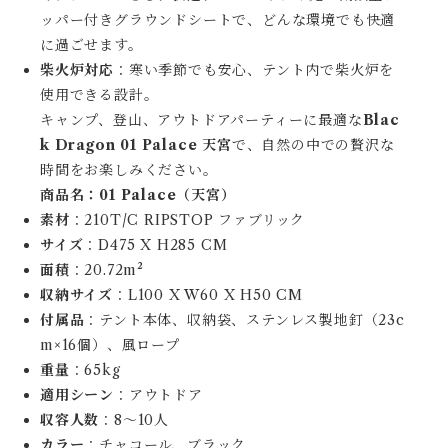
ッパー付きグラウンドシートで、どんな環境でも快適
に過ごせます。
柴火炉対応
：寒い季節でも安心、テント内で柴火炉を
使用できる設計。
キャンプ、登山、アウトドアパーティーに最適な
Blac
k Dragon 01 Palace 天宮
で、自然の中での贅沢な
時間をお楽しみください。
商品名：01 Palace（天宮）
素材
：210T/C RIPSTOP ファブリック
サイズ
：D475 X H285 CM
面積
：20.72m²
収納サイズ
：L100 X W60 X H50 CM
付属品
：テント本体、収納袋、ステンレス製地釘（23c
m×16個）、風ロープ
重量
：65kg
適用シーン
：アウトドア
収容人数
：8～10人
カラー
：チャコール、ブラック