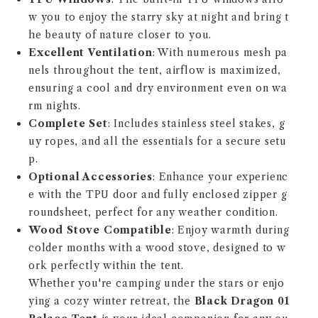
w you to enjoy the starry sky at night and bring t
he beauty of nature closer to you.
Excellent Ventilation
: With numerous mesh pa
nels throughout the tent, airflow is maximized,
ensuring a cool and dry environment even on wa
rm nights.
Complete Set
: Includes stainless steel stakes, g
uy ropes, and all the essentials for a secure setu
p.
Optional Accessories
: Enhance your experienc
e with the TPU door and fully enclosed zipper g
roundsheet, perfect for any weather condition.
Wood Stove Compatible
: Enjoy warmth during
colder months with a wood stove, designed to w
ork perfectly within the tent.
Whether you're camping under the stars or enjo
ying a cozy winter retreat, the
Black Dragon 01