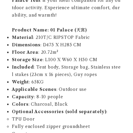
Palace Tent
is your ideal companion for any ou
tdoor activity. Experience ultimate comfort, dur
ability, and warmth!
Product Name: 01 Palace (
天宮
)
Material
: 210T/C RIPSTOP Fabric
Dimensions
: D475 X H285 CM
Floor Area
: 20.72m²
Storage Size
: L100 X W60 X H50 CM
Included
: Tent body, Storage bag, Stainless stee
l stakes (23cm x 16 pieces), Guy ropes
Weight
: 65KG
Applicable Scenes
: Outdoor use
Capacity
: 8-10 people
Colors
: Charcoal, Black
Optional Accessories (sold separately)
:
TPU Door
Fully enclosed zipper groundsheet