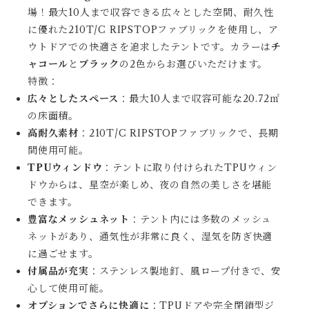
場！最大10人まで収容できる広々とした空間、耐久性
に優れた210T/C RIPSTOPファブリックを使用し、ア
ウトドアでの快適さを追求したテントです。カラーは
チ
ャコール
と
ブラック
の2色からお選びいただけます。
特徴：
広々としたスペース
：最大10人まで収容可能な20.72㎡
の床面積。
高耐久素材
：210T/C RIPSTOPファブリックで、長期
間使用可能。
TPUウィンドウ
：テントに取り付けられたTPUウィン
ドウからは、星空が楽しめ、夜の自然の美しさを堪能
できます。
豊富なメッシュネット
：テント内には多数のメッシュ
ネットがあり、通気性が非常に良く、湿気を防ぎ快適
に過ごせます。
付属品が充実
：ステンレス製地釘、風ロープ付きで、安
心して使用可能。
オプションでさらに快適に
：TPUドアや完全閉鎖型ジ