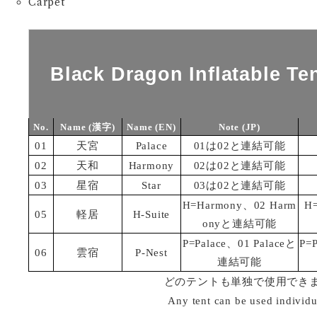
Carpet
Black Dragon Inflatable Te
No.
Name (漢字)
Name (EN)
Note (JP)
01
天宮
Palace
01は02と連結可能
02
天和
Harmony
02は02と連結可能
03
星宿
Star
03は02と連結可能
H=Harmony、02 Harm
H=
05
軽居
H-Suite
onyと連結可能
P=Palace、01 Palaceと
P=P
06
雲宿
P-Nest
連結可能
どのテントも単独で使用でき
Any tent can be used individu