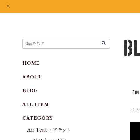
HOME
ABOUT
BLOG
【期
ALL ITEM
2026
CATEGORY
Air Tent エアテント