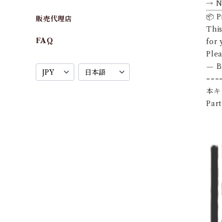
→ No
📦 P
販売代理店
This
FAQ
for 
Plea
— 
===
本キ
Part