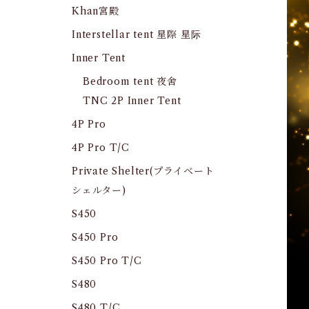
Khan宮殿
Interstellar tent 星際 星际
Inner Tent
Bedroom tent 夜舍
TNC 2P Inner Tent
4P Pro
4P Pro T/C
Private Shelter(プライベート
シェルター)
S450
S450 Pro
S450 Pro T/C
S480
S480 T/C