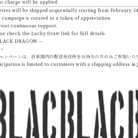
 charge will be applied.
rizes will be shipped sequentially starting from February 24
 campaign is created as a token of appreciation
your continuous support.
se check the Lucky Draw link for full details.
BLACK DRAGON —
==
ャンペーンは、日本国内の配送先住所をお持ちの方のみご参加いた
icipation is limited to customers with a shipping address in 