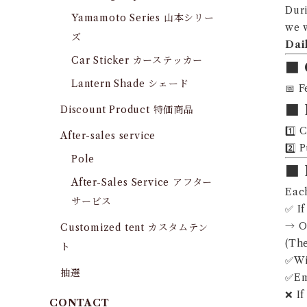
Duri
Yamamoto Series 山本シリー
we w
ズ
Dai
Car Sticker カーステッカー
■ 
Lantern Shade シェード
📅 F
■ 
Discount Product 特価商品
1️⃣ 
After-sales service
2️⃣ 
Pole
■ 
After-Sales Service アフター
Eac
サービス
✅ If
→ On
Customized tent カスタムテン
(The
ト
✅Win
抽選
✅Ema
❌ If
CONTACT