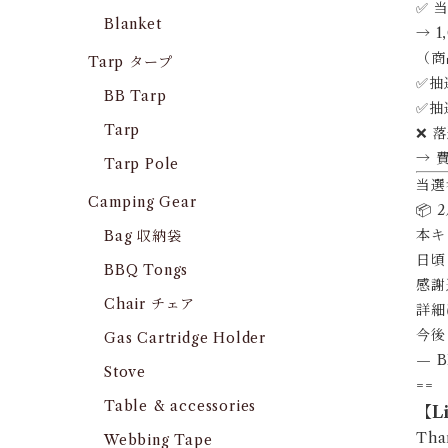
✅ 
Blanket
→ 
（商
Tarp タープ
✅抽
BB Tarp
✅抽
Tarp
❌ 
→ 
Tarp Pole
当選
Camping Gear
📦
本キ
Bag 収納袋
日頃
BBQ Tongs
感謝
Chair チェア
詳細
今後
Gas Cartridge Holder
— 
Stove
==
Table & accessories
【Li
Tha
Webbing Tape