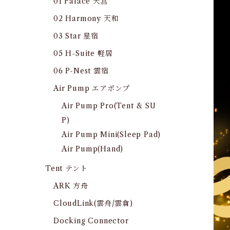
01 Palace 天宫
02 Harmony 天和
03 Star 星宿
05 H-Suite 軽居
06 P-Nest 雲宿
Air Pump エアポンプ
Air Pump Pro(Tent & SU
P)
Air Pump Mini(Sleep Pad)
Air Pump(Hand)
Tent テント
ARK 方舟
CloudLink(雲舟/雲倉)
Docking Connector