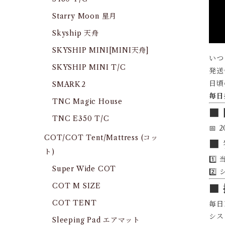
Starry Moon 星月
Skyship 天舟
SKYSHIP MINI[MINI天舟]
いつ
SKYSHIP MINI T/C
発送
日頃
SMARK2
毎日
TNC Magic House
■
TNC E350 T/C
📅 
COT/COT Tent/Mattress (コッ
■
ト)
1️
Super Wide COT
2️
COT M SIZE
■
COT TENT
毎日
シス
Sleeping Pad エアマット