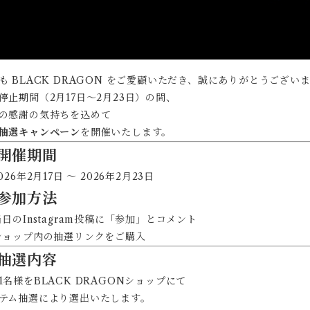
も BLACK DRAGON をご愛顧いただき、誠にありがとうござい
停止期間（2月17日〜2月23日）の間、
の感謝の気持ちを込めて
抽選キャンペーン
を開催いたします。
 開催期間
2026年2月17日 〜 2026年2月23日
 参加方法
⃣ 当日のInstagram投稿に「参加」とコメント
⃣ ショップ内の抽選リンクをご購入
 抽選内容
1名様をBLACK DRAGONショップにて
テム抽選により選出いたします。